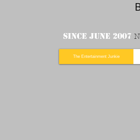
B
Since June 2007
N
The Entertainment Junkie