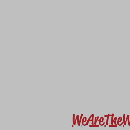
WeAreTheW