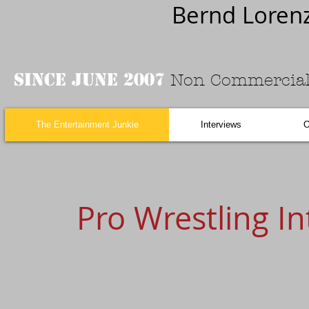
Bernd Loren
Since June 2007
Non Commercial
The Entertainment Junkie
Interviews
O
Pro Wrestling In